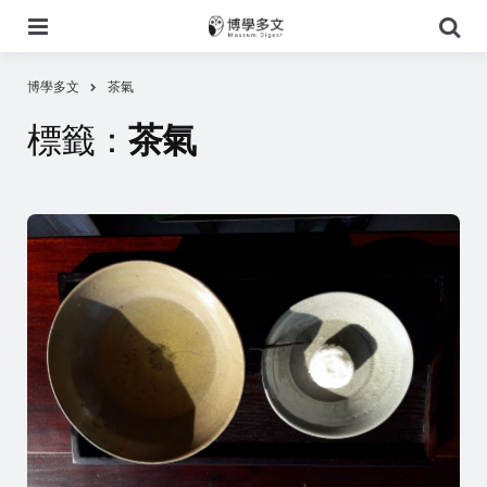
選
搜
單
尋
博學多文
茶氣
標籤：
茶氣