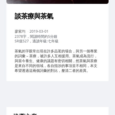
談茶療與茶氣
作
廖紫均
2019-03-01
者：
2378字，閱讀時間約5分鐘
SR值527，適讀年級:七年級
茶氣的字眼常出現在許多品茗的場合，與另一個專業
的詞彙 – 茶療，被許多人互相援用。茶氣成為流行，
與當今養生、健康的議題有密切相關，然茶氣與茶療
是來自不同的領域，各自指涉的事項並不相同，本文
希望透過這兩個詞彙的對比，釐清二者的差異。