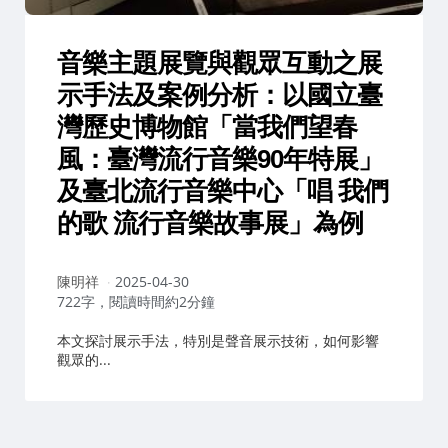
音樂主題展覽與觀眾互動之展
示手法及案例分析：以國立臺
灣歷史博物館「當我們望春
風：臺灣流行音樂90年特展」
及臺北流行音樂中心「唱 我們
的歌 流行音樂故事展」為例
作
陳明祥
2025-04-30
者：
722字，閱讀時間約2分鐘
本文探討展示手法，特別是聲音展示技術，如何影響
觀眾的...