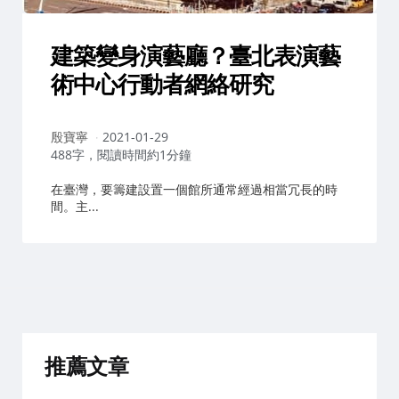
建築變身演藝廳？臺北表演藝
術中心行動者網絡研究
作
殷寶寧
2021-01-29
者：
488字，閱讀時間約1分鐘
在臺灣，要籌建設置一個館所通常經過相當冗長的時
間。主...
推薦文章