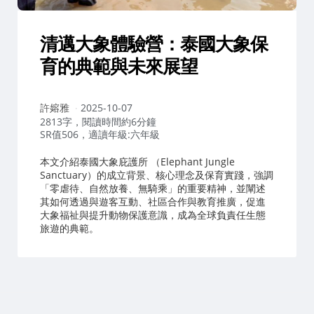
清邁大象體驗營：泰國大象保
育的典範與未來展望
作
許嫆雅
2025-10-07
者：
2813字，閱讀時間約6分鐘
SR值506，適讀年級:六年級
本文介紹泰國大象庇護所 （Elephant Jungle
Sanctuary）的成立背景、核心理念及保育實踐，強調
「零虐待、自然放養、無騎乘」的重要精神，並闡述
其如何透過與遊客互動、社區合作與教育推廣，促進
大象福祉與提升動物保護意識，成為全球負責任生態
旅遊的典範。