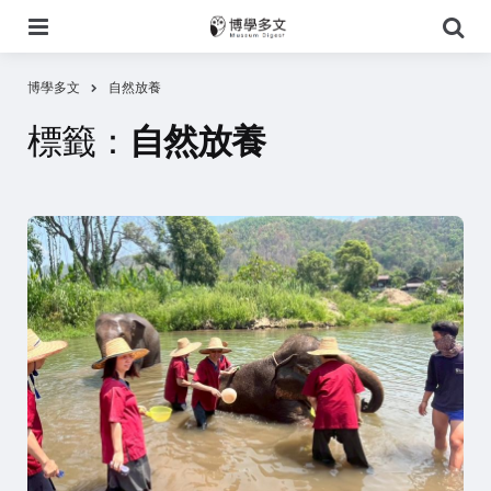
選
搜
單
尋
博學多文
自然放養
標籤：
自然放養