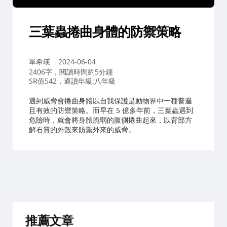
三葉蟲捲曲身體的防禦策略
作
單希瑛
2024-06-04
者：
2406字，閱讀時間約5分鐘
SR值542，適讀年級:八年級
遇到威脅會捲曲身體以自我保護是動物界中一種普遍
且有效的防禦策略。而早在 5 億多年前，三葉蟲遇到
危險時，就會將身體脆弱的腹側捲曲起來，以背部方
解石質的外殼來防禦外來的威脅。
推薦文章