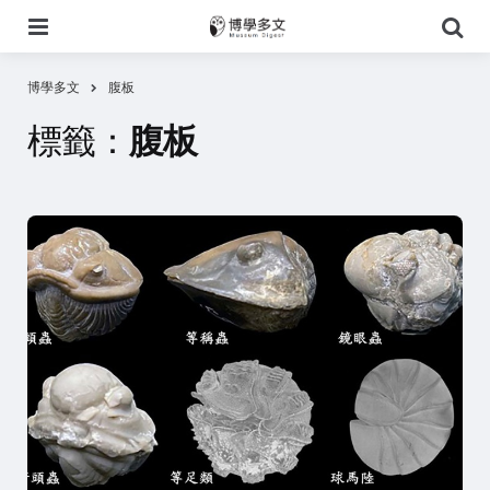
選
搜
單
尋
博學多文
腹板
標籤：
腹板