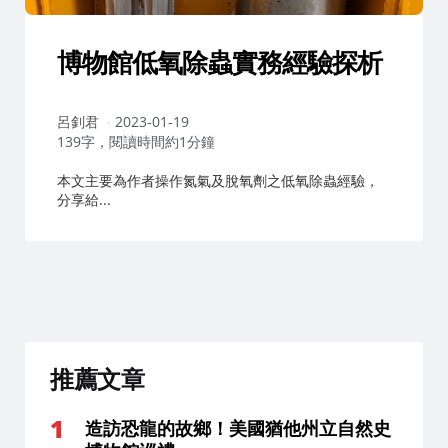
博物館低氧除蟲實務經驗探析
作
呂釗君
2023-01-19
者：
139字，閱讀時間約1分鐘
本文主要為作者操作氮氣及脫氧劑之低氧除蟲經驗，
分享給...
推薦文章
造訪恐龍的故鄉！美國猶他州立自然史