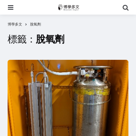
選
搜
單
尋
博學多文
脫氧劑
標籤：
脫氧劑