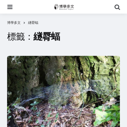
選
搜
單
尋
博學多文
繸脣蝠
標籤：
繸脣蝠