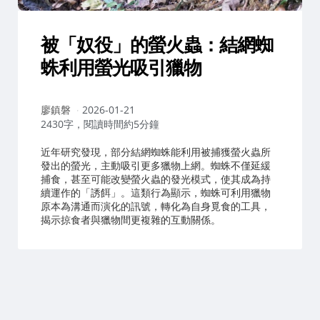
被「奴役」的螢火蟲：結網蜘
蛛利用螢光吸引獵物
作
廖鎮磐
2026-01-21
者：
2430字，閱讀時間約5分鐘
近年研究發現，部分結網蜘蛛能利用被捕獲螢火蟲所
發出的螢光，主動吸引更多獵物上網。蜘蛛不僅延緩
捕食，甚至可能改變螢火蟲的發光模式，使其成為持
續運作的「誘餌」。這類行為顯示，蜘蛛可利用獵物
原本為溝通而演化的訊號，轉化為自身覓食的工具，
揭示掠食者與獵物間更複雜的互動關係。