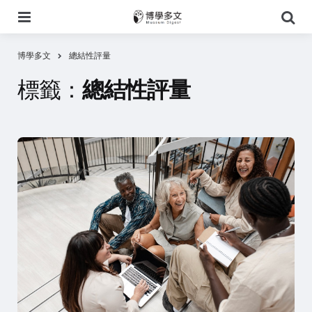
選
搜
單
尋
博學多文
總結性評量
標籤：
總結性評量