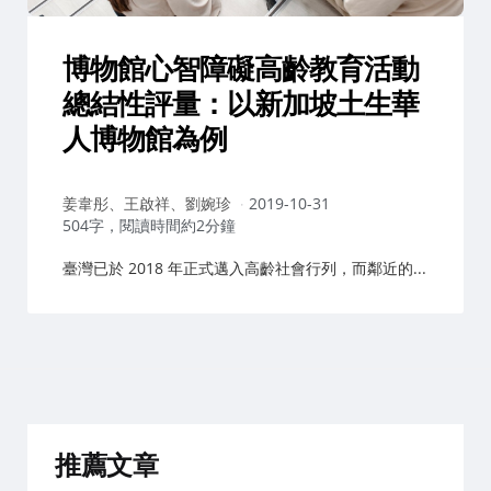
博物館心智障礙高齡教育活動
總結性評量：以新加坡土生華
人博物館為例
作
姜韋彤、王啟祥、劉婉珍
2019-10-31
者：
504字，閱讀時間約2分鐘
臺灣已於 2018 年正式邁入高齡社會行列，而鄰近的...
推薦文章