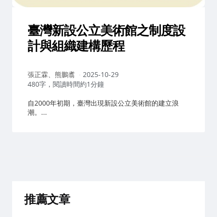
臺灣新設公立美術館之制度設
計與組織建構歷程
作
張正霖、熊鵬翥
2025-10-29
者：
480字，閱讀時間約1分鐘
自2000年初期，臺灣出現新設公立美術館的建立浪
潮。...
推薦文章