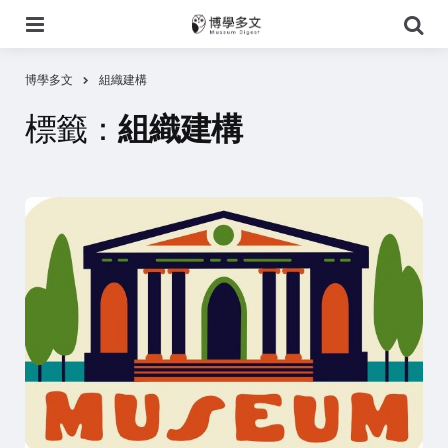
選
搜
單
尋
博學多文
組織建構
標籤：
組織建構