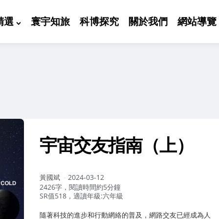
精選
寰宇知旅
科博探究
關於我們
網站導覽
宇宙交友指南（上）
作
黃國斌
2024-03-12
者：
2426字，閱讀時間約5分鐘
SR值518，適讀年級:六年級
隨著科技的進步和行動網絡的普及，網路交友已經成為人