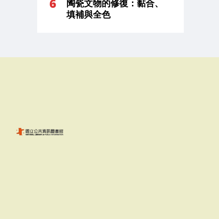
陶瓷文物的修復：黏合、
填補與全色