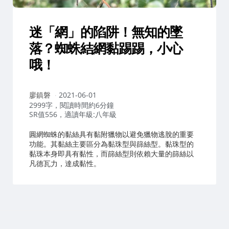
迷「網」的陷阱！無知的墜
落？蜘蛛結網黏踢踢，小心
哦！
作
廖鎮磐
2021-06-01
者：
2999字，閱讀時間約6分鐘
SR值556，適讀年級:八年級
圓網蜘蛛的黏絲具有黏附獵物以避免獵物逃脫的重要
功能。其黏絲主要區分為黏珠型與篩絲型。黏珠型的
黏珠本身即具有黏性，而篩絲型則依賴大量的篩絲以
凡德瓦力，達成黏性。