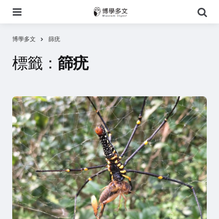
選
搜
單
尋
博學多文
篩疣
標籤：
篩疣