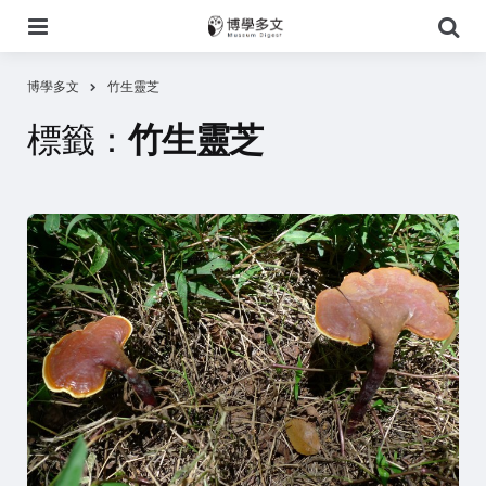
選
搜
單
尋
博學多文
竹生靈芝
標籤：
竹生靈芝