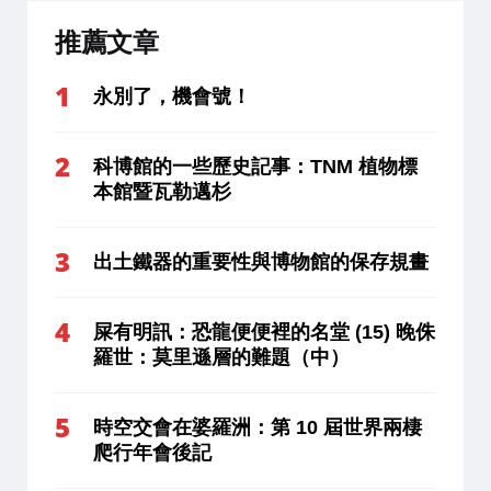
推薦文章
永別了，機會號！
科博館的一些歷史記事：TNM 植物標
本館暨瓦勒邁杉
出土鐵器的重要性與博物館的保存規畫
屎有明訊：恐龍便便裡的名堂 (15) 晚侏
羅世：莫里遜層的難題（中）
時空交會在婆羅洲：第 10 屆世界兩棲
爬行年會後記