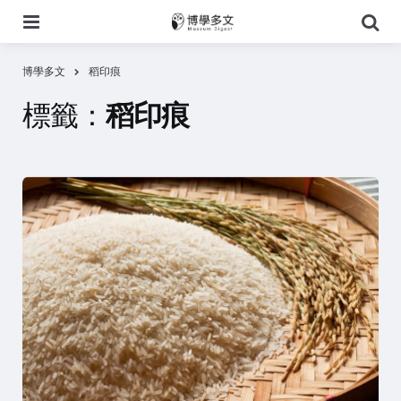
選
搜
單
尋
博學多文
稻印痕
標籤：
稻印痕