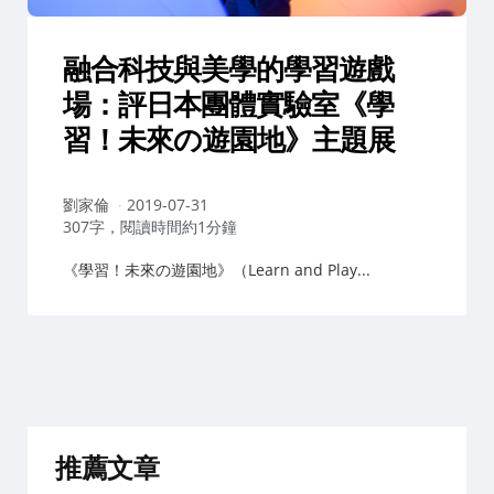
融合科技與美學的學習遊戲
場：評日本團體實驗室《學
習！未來の遊園地》主題展
作
劉家倫
2019-07-31
者：
307字，閱讀時間約1分鐘
《學習！未來の遊園地》（Learn and Play...
推薦文章