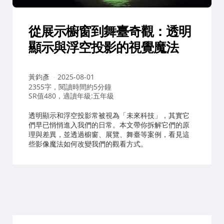
從展示櫥窗到舞臺奇觀：透明
顯示與浮空投影的視覺魔法
作
黃鈞彥
2025-08-01
者：
2355字，閱讀時間約5分鐘
SR值480，適讀年級:五年級
透明顯示和浮空投影常被視為「未來科技」，其實它
們早已悄悄進入我們的日常。本文帶你拆解它們的原
理與差異，並透過櫥窗、展覽、舞臺等案例，看見這
些影像魔法如何改變我們的觀看方式。