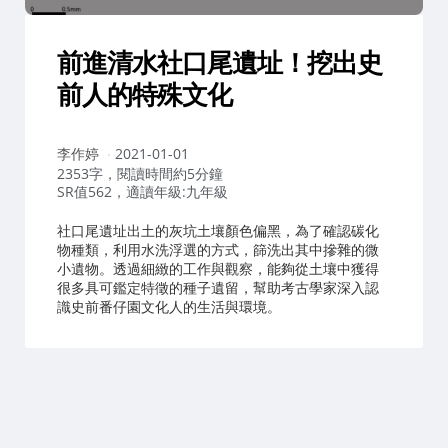
前進清水社口尾遺址！挖出史
前人的特殊文化
作
李作婷
2021-01-01
者：
2353字，閱讀時間約5分鐘
SR值562，適讀年級:九年級
社口尾遺址出土的灰坑土壤顏色偏黑，為了確認碳化
物種類，利用水洗浮選的方式，篩洗出其中摻雜的微
小遺物。透過細緻的工作與觀察，能夠從土壤中獲得
很多具可鑑定特徵的種子遺留，幫助考古學家深入認
識史前番仔園文化人的生活與環境。