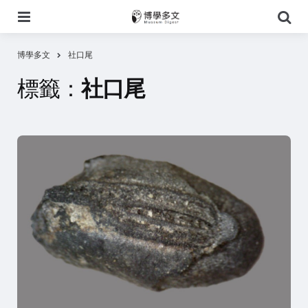
選
搜
單
尋
博學多文
社口尾
標籤：
社口尾