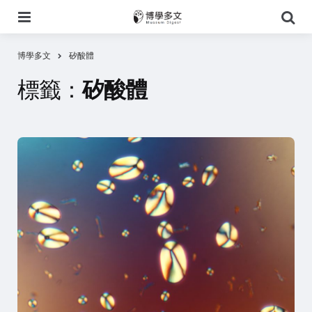
選
搜
單
尋
博學多文
矽酸體
標籤：
矽酸體