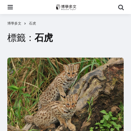
選
搜
單
尋
博學多文
石虎
標籤：
石虎