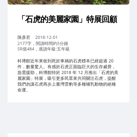
「石虎的美麗家園」特展回顧
作
陳彥君
2018-12-01
者：
2177字，閱讀時間約5分鐘
SR值484，適讀年級:五年級
科博館近年來收到死於車禍的石虎標本已經超過 20
件，數量驚人。有感於石虎正面臨巨大的生存威脅，
急需援助，科博館特於 2018 年 12 月推出「石虎的美
麗家園」特展，吸引更多民眾來共同關注石虎，提醒
我們勿讓石虎再步上臺灣雲豹等多種哺乳動物的絕種
命運。