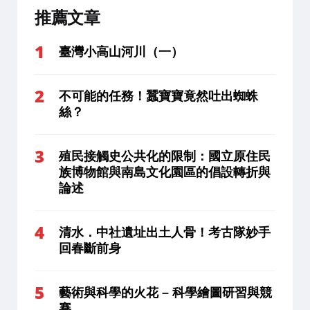
推薦文章
臺灣小高山河川（一）
不可能的任務！蠶寶寶竟然吐出蜘蛛
絲？
殖民接觸史公共化的限制：國立原住民
族博物館與南島文化園區的倡設轉折與
論述
清水．中社遺址出土人骨！考古隊妙手
回春斷前身
藝術與科學的火花 – 科學繪圖研習與競
賽