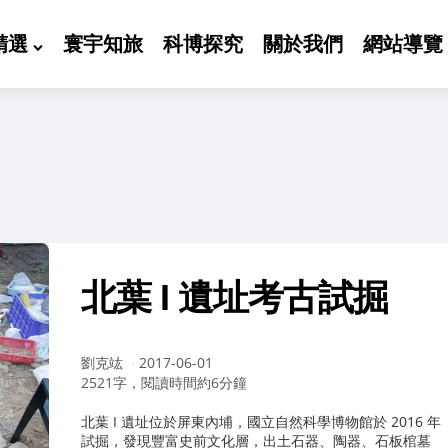
精選
寰宇知旅
科博探究
關於我們
網站導覽
北葉 I 遺址考古試掘
作
劉克竑
2017-06-01
者：
2521字，閱讀時間約6分鐘
北葉 I 遺址位於屏東內埔，國立自然科學博物館於 2016 年
試掘，發現豐富史前文化層，出土石器、陶器、石板棺墓