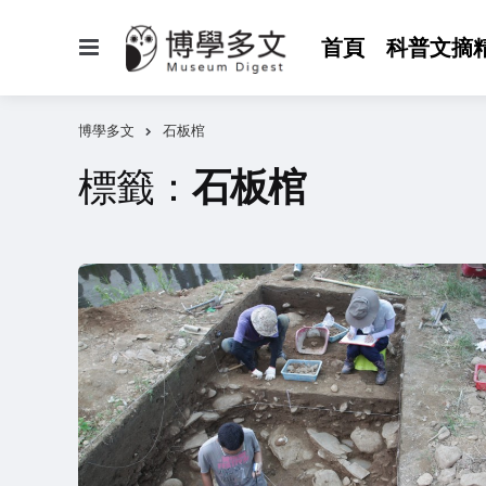
選
首頁
科普文摘
單
博學多文
石板棺
標籤：
石板棺