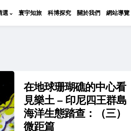
精選
寰宇知旅
科博探究
關於我們
網站導覽
在地球珊瑚礁的中心看
見樂土 – 印尼四王群島
海洋生態踏查：（三）
微距篇