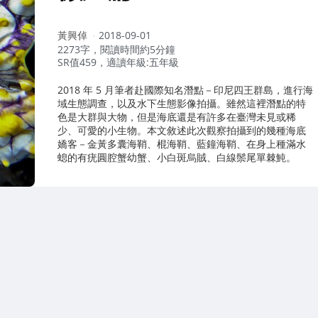
作
黃興倬
2018-09-01
者：
2273字，閱讀時間約5分鐘
SR值459，適讀年級:五年級
2018 年 5 月筆者赴國際知名潛點－印尼四王群島，進行海
域生態調查，以及水下生態影像拍攝。雖然這裡潛點的特
色是大群與大物，但是海底還是有許多在臺灣未見或稀
少、可愛的小生物。本文敘述此次觀察拍攝到的幾種海底
嬌客－金黃多囊海鞘、棍海鞘、藍鐘海鞘、在身上種滿水
螅的有疣圓腔蟹幼蟹、小白斑烏賊、白線鬃尾單棘魨。