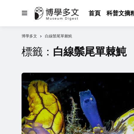
選
首頁
科普文摘
單
博學多文
白線鬃尾單棘魨
標籤：
白線鬃尾單棘魨