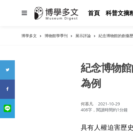
選
首頁
科普文摘
單
博學多文
博物館學季刊
展示評論
紀念博物館的創傷
紀念博物館
為例
作
何慕凡
2021-10-29
者：
408字，閱讀時間約1分鐘
具有人權迫害歷史