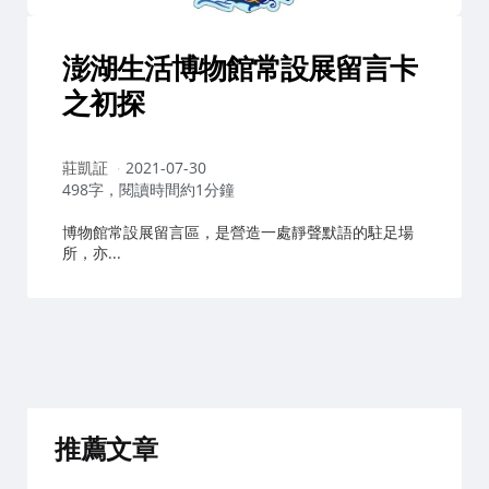
澎湖生活博物館常設展留言卡
之初探
作
莊凱証
2021-07-30
者：
498字，閱讀時間約1分鐘
博物館常設展留言區，是營造一處靜聲默語的駐足場
所，亦...
推薦文章