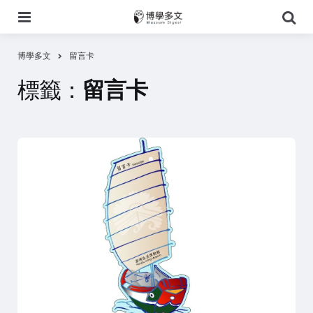
選
搜
單
尋
博學多文
留言卡
標籤：
留言卡