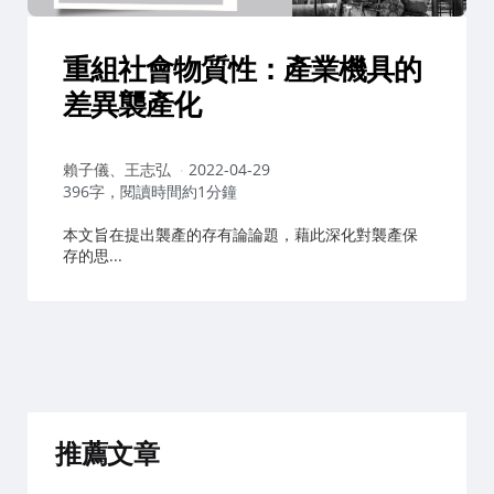
重組社會物質性：產業機具的
差異襲產化
作
賴子儀、王志弘
2022-04-29
者：
396字，閱讀時間約1分鐘
本文旨在提出襲產的存有論論題，藉此深化對襲產保
存的思...
推薦文章