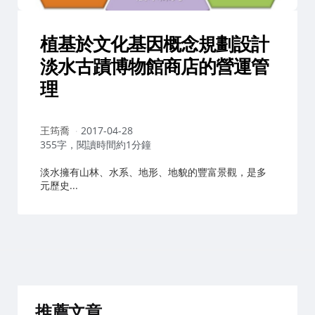
植基於文化基因概念規劃設計
淡水古蹟博物館商店的營運管
理
作
王筠喬
2017-04-28
者：
355字，閱讀時間約1分鐘
淡水擁有山林、水系、地形、地貌的豐富景觀，是多
元歷史...
推薦文章