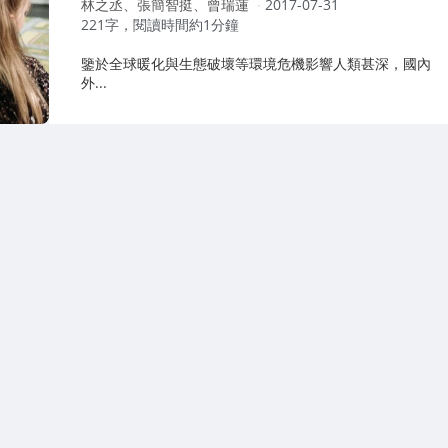
作
林之丞、張簡智挺、曾瑞蓮
2017-07-31
者：
221字，閱讀時間約1分鐘
鑒於全球暖化與生態破壞等環境危機影響人類甚深，國內
外...