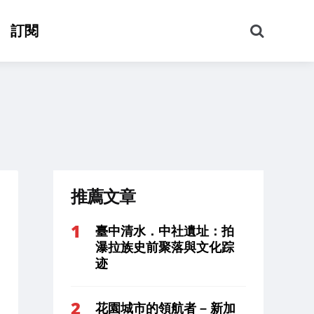
搜
訂閱
尋
推薦文章
臺中清水．中社遺址：拍
瀑拉族史前聚落與文化踪
迹
花園城市的領航者 – 新加