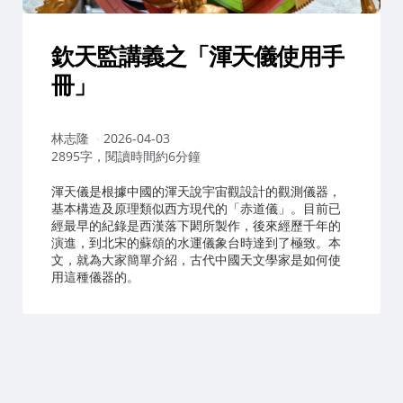
欽天監講義之「渾天儀使用手
冊」
作
林志隆
2026-04-03
者：
2895字，閱讀時間約6分鐘
渾天儀是根據中國的渾天說宇宙觀設計的觀測儀器，
基本構造及原理類似西方現代的「赤道儀」。目前已
經最早的紀錄是西漢落下閎所製作，後來經歷千年的
演進，到北宋的蘇頌的水運儀象台時達到了極致。本
文，就為大家簡單介紹，古代中國天文學家是如何使
用這種儀器的。