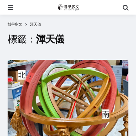
選
搜
單
尋
博學多文
渾天儀
標籤：
渾天儀