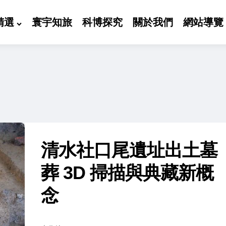
精選
寰宇知旅
科博探究
關於我們
網站導覽
清水社口尾遺址出土墓
葬 3D 掃描與典藏新概
念