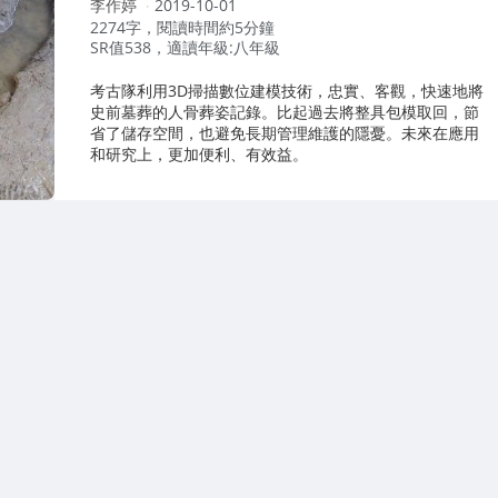
作
李作婷
2019-10-01
者：
2274字，閱讀時間約5分鐘
SR值538，適讀年級:八年級
考古隊利用3D掃描數位建模技術，忠實、客觀，快速地將
史前墓葬的人骨葬姿記錄。比起過去將整具包模取回，節
省了儲存空間，也避免長期管理維護的隱憂。未來在應用
和研究上，更加便利、有效益。