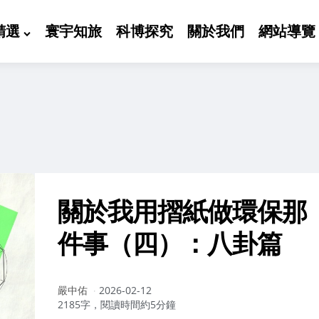
精選
寰宇知旅
科博探究
關於我們
網站導覽
關於我用摺紙做環保那
件事（四）：八卦篇
作
嚴中佑
2026-02-12
者：
2185字，閱讀時間約5分鐘