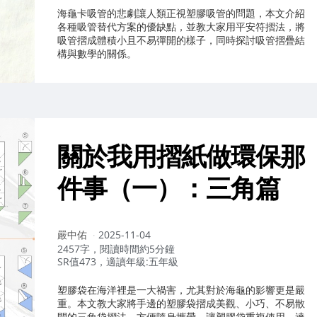
海龜卡吸管的悲劇讓人類正視塑膠吸管的問題，本文介紹
各種吸管替代方案的優缺點，並教大家用平安符摺法，將
吸管摺成體積小且不易彈開的樣子，同時探討吸管摺疊結
構與數學的關係。
關於我用摺紙做環保那
件事（一）：三角篇
作
嚴中佑
2025-11-04
者：
2457字，閱讀時間約5分鐘
SR值473，適讀年級:五年級
塑膠袋在海洋裡是一大禍害，尤其對於海龜的影響更是嚴
重。本文教大家將手邊的塑膠袋摺成美觀、小巧、不易散
開的三角袋摺法，方便隨身攜帶，讓塑膠袋重複使用，達