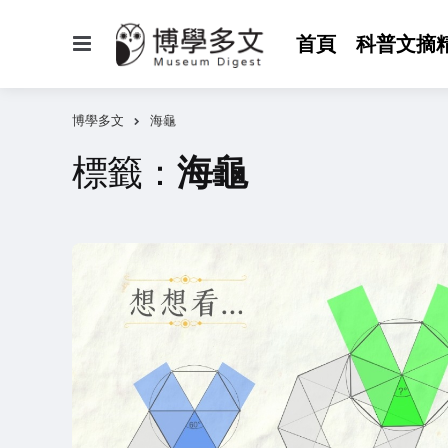
選
首頁
科普文摘
單
博學多文
海龜
標籤：
海龜