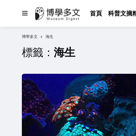
選
首頁
科普文摘
單
博學多文
海生
標籤：
海生