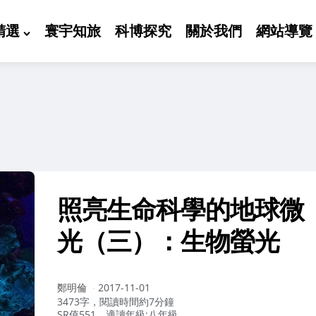
精選
寰宇知旅
科博探究
關於我們
網站導覽
照亮生命科學的地球微
光（三）：生物螢光
作
鄭明倫
2017-11-01
者：
3473字，閱讀時間約7分鐘
SR值551，適讀年級:八年級