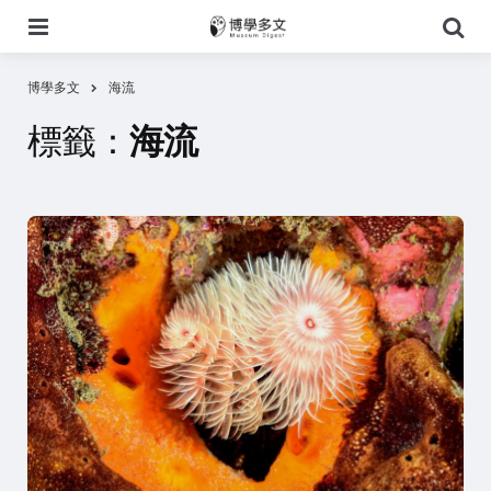
選
搜
單
尋
博學多文
海流
標籤：
海流