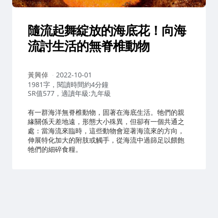
隨流起舞綻放的海底花！向海
流討生活的無脊椎動物
作
黃興倬
2022-10-01
者：
1981字，閱讀時間約4分鐘
SR值577，適讀年級:九年級
有一群海洋無脊椎動物，固著在海底生活。牠們的親
緣關係天差地遠，形態大小殊異，但卻有一個共通之
處：當海流來臨時，這些動物會迎著海流來的方向，
伸展特化加大的附肢或觸手，從海流中過篩足以餵飽
牠們的細碎食糧。