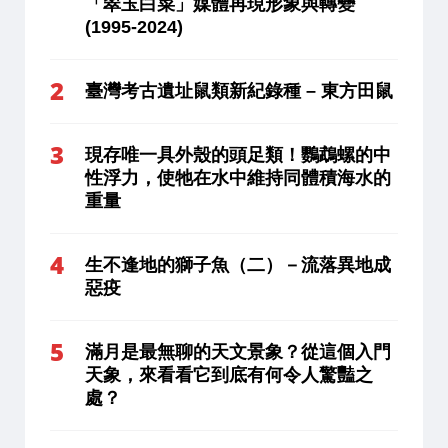
「翠玉白菜」媒體再現形象與轉變
(1995-2024)
臺灣考古遺址鼠類新紀錄種 – 東方田鼠
現存唯一具外殼的頭足類！鸚鵡螺的中
性浮力，使牠在水中維持同體積海水的
重量
生不逢地的獅子魚（二）－流落異地成
惡疫
滿月是最無聊的天文景象？從這個入門
天象，來看看它到底有何令人驚豔之
處？