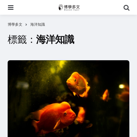
選
搜
單
尋
博學多文
海洋知識
標籤：
海洋知識