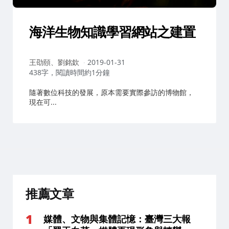
海洋生物知識學習網站之建置
作
王劭頤、劉銘欽
2019-01-31
者：
438字，閱讀時間約1分鐘
隨著數位科技的發展，原本需要實際參訪的博物館，
現在可...
推薦文章
媒體、文物與集體記憶：臺灣三大報