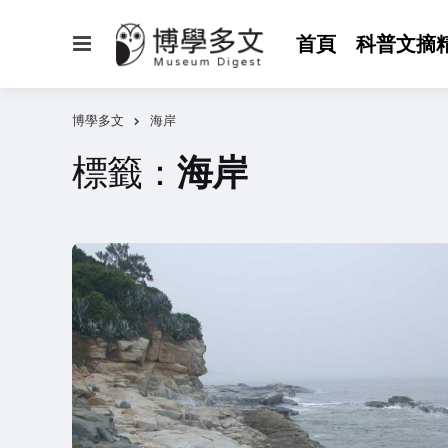
選
首頁
科普文摘
單
博學多文
海岸
標籤：
海岸