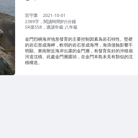
作
宮守業
2021-10-01
者：
2389字，閱讀時間約5分鐘
SR值558，適讀年級:八年級
金門烈嶼海岸地形發育的主要控制因素為岩石特性。堅硬
的岩石形成海岬，軟弱的岩石形成海灣，海浪侵蝕影響不
明顯。東崗附近海岸出露的金門層，有發育良好的沖積扇
河道沈積。此處金門層露頭，在金門本島未見有類似的沈
積構造。