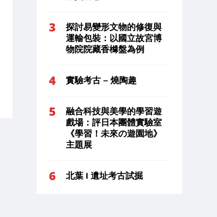
探討易變形文物的修復與
運輸包裝：以國立故宮博
物院院藏香櫞盤為例
實驗考古 – 燒陶趣
融合科技與美學的學習遊
戲場：評日本團體實驗室
《學習！未來の遊園地》
主題展
北葉 I 遺址考古試掘