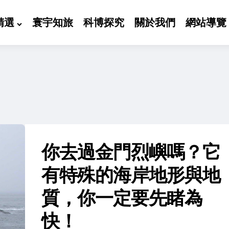
精選
寰宇知旅
科博探究
關於我們
網站導覽
你去過金門烈嶼嗎？它
有特殊的海岸地形與地
質，你一定要先睹為
快！