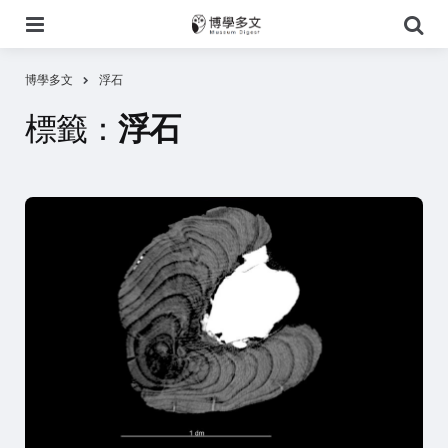
選
搜
單
尋
博學多文
浮石
標籤：
浮石