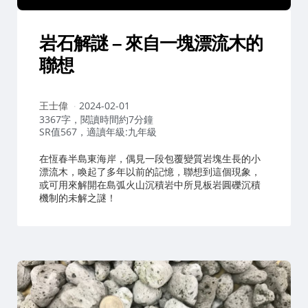
岩石解謎 – 來自一塊漂流木的
聯想
作
王士偉
2024-02-01
者：
3367字，閱讀時間約7分鐘
SR值567，適讀年級:九年級
在恆春半島東海岸，偶見一段包覆變質岩塊生長的小
漂流木，喚起了多年以前的記憶，聯想到這個現象，
或可用來解開在島弧火山沉積岩中所見板岩圓礫沉積
機制的未解之謎！