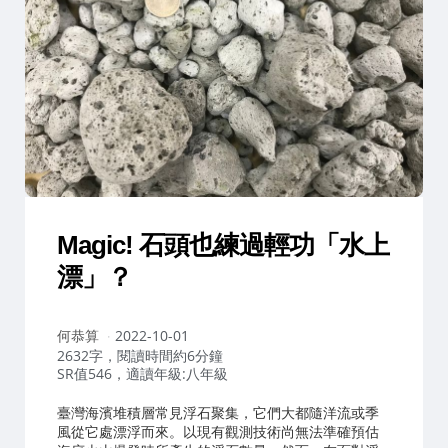
Magic! 石頭也練過輕功「水上
漂」？
作
何恭算
2022-10-01
者：
2632字，閱讀時間約6分鐘
SR值546，適讀年級:八年級
臺灣海濱堆積層常見浮石聚集，它們大都隨洋流或季
風從它處漂浮而來。以現有觀測技術尚無法準確預估