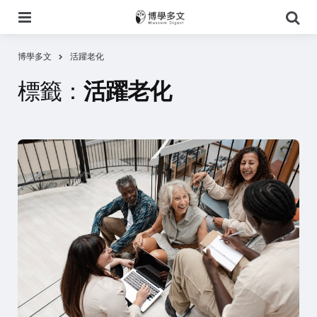
選
搜
單
尋
博學多文
活躍老化
標籤：
活躍老化