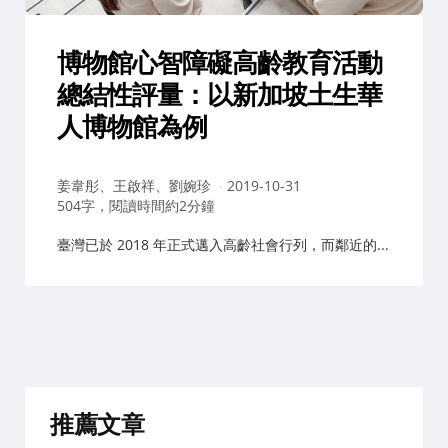
博物館心智障礙高齡教育活動
總結性評量：以新加坡土生華
人博物館為例
作
姜韋彤、王啟祥、劉婉珍
2019-10-31
者：
504字，閱讀時間約2分鐘
臺灣已於 2018 年正式邁入高齡社會行列，而鄰近的...
推薦文章