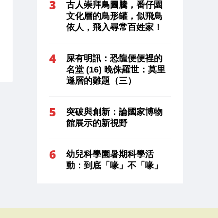
古人崇拜鳥圖騰，番仔園
文化層的鳥形罐，似飛鳥
依人，飛入尋常百姓家！
屎有明訊：恐龍便便裡的
名堂 (16) 晚侏羅世：莫里
遜層的難題（三）
突破與創新：論國家博物
館展示的新視野
幼兒科學園暑期科學活
動：到底「喙」不「喙」