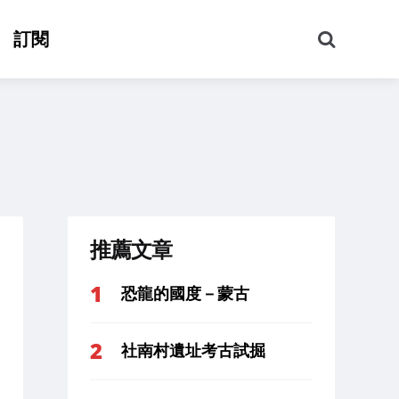
搜
訂閱
尋
推薦文章
恐龍的國度－蒙古
社南村遺址考古試掘