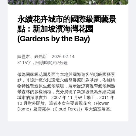
永續花卉城市的國際級園藝景
點：新加坡濱海灣花園
(Gardens by the Bay)
作
陳盈君、錢易炘
2026-02-14
者：
3115字，閱讀時間約7分鐘
做為國家級花園及面向本地與國際遊客的頂級園藝景
點，其設計概念以環境永續發展原則為基礎，依據植
物特性營造原生氣候環境，展示從涼爽溫帶氣候到熱
帶森林的多樣物種，充分展現了新加坡做為永續花園
城市的深厚實力。2007 年 11 月破土動工，2011 年
10 月對外開放。筆者本次主要參觀花穹（Flower
Dome）及雲霧林（Cloud Forest）兩大溫室展區。