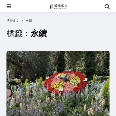
選
搜
單
尋
博學多文
永續
標籤：
永續