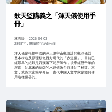
欽天監講義之「渾天儀使用手
冊」
作
林志隆
2026-04-03
者：
2895字，閱讀時間約6分鐘
渾天儀是根據中國的渾天說宇宙觀設計的觀測儀器，
基本構造及原理類似西方現代的「赤道儀」。目前已
經最早的紀錄是西漢落下閎所製作，後來經歷千年的
演進，到北宋的蘇頌的水運儀象台時達到了極致。本
文，就為大家簡單介紹，古代中國天文學家是如何使
用這種儀器的。