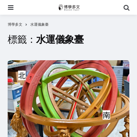
選
搜
單
尋
博學多文
水運儀象臺
標籤：
水運儀象臺