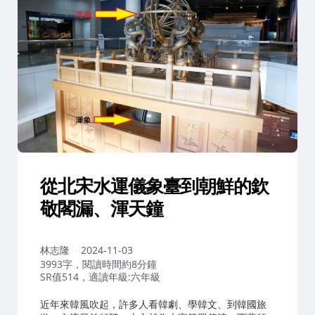
從北宋水運儀象臺到朝鮮的欽
敬閣漏、渾天鐘
作
林志隆
2024-11-03
者：
3993字，閱讀時間約8分鐘
SR值514，適讀年級:六年級
近年來韓風吹起，許多人看韓劇、學韓文、到韓國旅