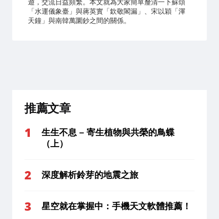
遊，交流日益頻繁。本文就為大家簡單釐清一下蘇頌
「水運儀象臺」與蔣英實「欽敬閣漏」、宋以穎「渾
天鐘」與南韓萬圜鈔之間的關係。
推薦文章
生生不息 – 寄生植物與共榮的鳥蝶
（上）
深度解析鈴芽的地震之旅
星空就在掌握中：手機天文軟體推薦！