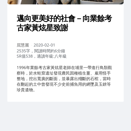
邁向更美好的社會－向業餘考
古家黃炫星致謝
作
屈慧麗
2020-02-01
者：
2535字，閱讀時間約6分鐘
SR值538，適讀年級:八年級
1996年業餘考古家黃炫星老師在埔里一帶進行鳥類觀
察時，於水蛙窟遺址發現農民因種植生薑、雇用怪手
整地，挖出寬廣的斷面，並暴露出殘斷的石棺，當時
在翻起的土中曾發現不少史前捕魚用的網墜及玉錛等
珍貴遺物。