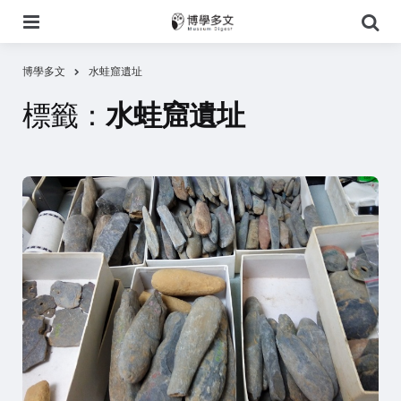
選
搜
單
尋
博學多文
水蛙窟遺址
標籤：
水蛙窟遺址