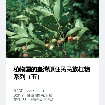
植物園的臺灣原住民民族植物
系列（五）
作
嚴新富
2018-02-01
者：
3031字，閱讀時間約7分鐘
SR值483，適讀年級:五年級