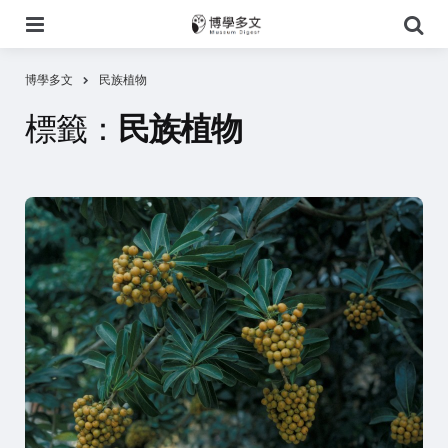
選
搜
單
尋
博學多文
民族植物
標籤：
民族植物