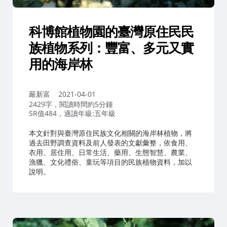
科博館植物園的臺灣原住民民
族植物系列：豐富、多元又實
用的海岸林
作
嚴新富
2021-04-01
者：
2429字，閱讀時間約5分鐘
SR值484，適讀年級:五年級
本文針對與臺灣原住民族文化相關的海岸林植物，將
過去田野調查資料及前人發表的文獻彙整，依食用、
衣用、居住用、日常生活、藥用、生態智慧、農業、
漁獵、文化禮俗、童玩等項目的民族植物資料，加以
說明。