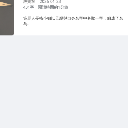
作
殷寶寧
2026-01-23
者：
431字，閱讀時間約1分鐘
策展人長椅小姐以母親與自身名字中各取一字，組成了名
為...