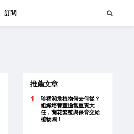
搜
訂閱
尋
推薦文章
珍稀瀕危植物何去何從？
組織培養室擔當重責大
任，蘭花繁殖與保育交給
植物園！