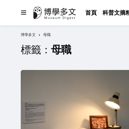
選
首頁
科普文摘
單
博學多文
母職
標籤：
母職