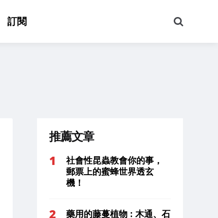
搜
訂閱
尋
推薦文章
社會性昆蟲教會你的事，
郵票上的蜜蜂世界透玄
機！
藥用的藤蔓植物 : 木通、石