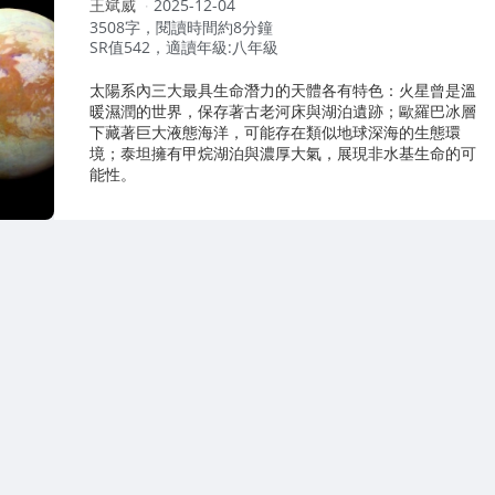
作
王斌威
2025-12-04
者：
3508字，閱讀時間約8分鐘
SR值542，適讀年級:八年級
太陽系內三大最具生命潛力的天體各有特色：火星曾是溫
暖濕潤的世界，保存著古老河床與湖泊遺跡；歐羅巴冰層
下藏著巨大液態海洋，可能存在類似地球深海的生態環
境；泰坦擁有甲烷湖泊與濃厚大氣，展現非水基生命的可
能性。