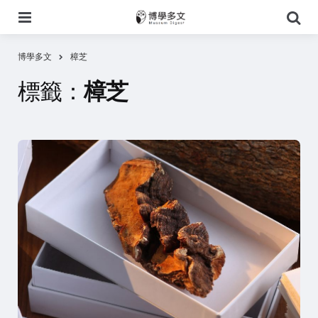
選
搜
單
尋
博學多文
樟芝
標籤：
樟芝