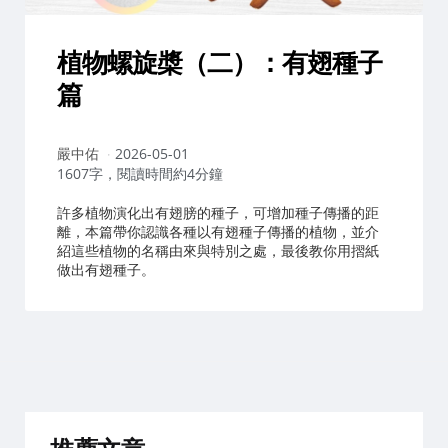
植物螺旋槳（二）：有翅種子
篇
作
嚴中佑
2026-05-01
者：
1607字，閱讀時間約4分鐘
許多植物演化出有翅膀的種子，可增加種子傳播的距
離，本篇帶你認識各種以有翅種子傳播的植物，並介
紹這些植物的名稱由來與特別之處，最後教你用摺紙
做出有翅種子。