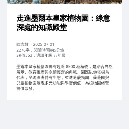
走進墨爾本皇家植物園：綠意
深處的知識殿堂
作
陳志雄
2025-07-01
者：
2276字，閱讀時間約5分鐘
SR值553，適讀年級:八年級
墨爾本皇家植物園擁有超過 8500 種植物，是結合自然
展示、教育推廣與永續經營的典範。園區以佛塔樹為
代表，呈現澳洲特有生態，並透過蕨類園、薔薇園與
兒童植物園展現多元功能與學習價值，為植物園經營
提供啟發。