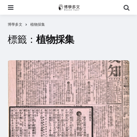
選
搜
單
尋
博學多文
植物採集
標籤：
植物採集