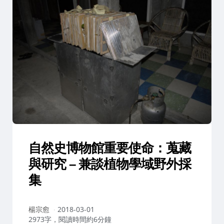
自然史博物館重要使命：蒐藏
與研究 – 兼談植物學域野外採
集
作
楊宗愈
2018-03-01
者：
2973字，閱讀時間約6分鐘