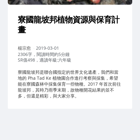
寮國龍坡邦植物資源與保育計
畫
作
楊宗愈
2019-03-01
者：
2306字，閱讀時間約5分鐘
SR值498，適讀年級:六年級
寮國龍坡邦是聯合國指定的世界文化遺產，我們和當
地的 Pha Tad Ke 植物園合作進行考察與採集，希望
能在寮國森林中採集保育一些物種。2017 年首次前往
龍坡邦，其時乃雨季末期，故物種開花結果的並不
多，但還是精彩，與大家分享。