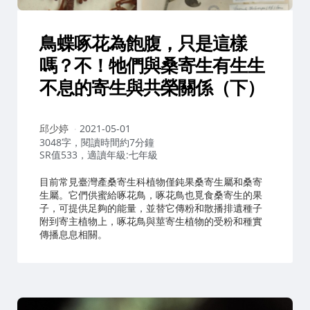
鳥蝶啄花為飽腹，只是這樣
嗎？不！牠們與桑寄生有生生
不息的寄生與共榮關係（下）
作
邱少婷
2021-05-01
者：
3048字，閱讀時間約7分鐘
SR值533，適讀年級:七年級
目前常見臺灣產桑寄生科植物僅鈍果桑寄生屬和桑寄
生屬。它們供蜜給啄花鳥，啄花鳥也覓食桑寄生的果
子，可提供足夠的能量，並替它傳粉和散播排遺種子
附到寄主植物上，啄花鳥與莖寄生植物的受粉和種實
傳播息息相關。