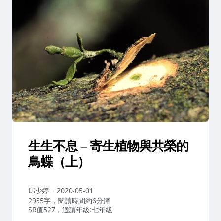
生生不息 – 寄生植物與共榮的
鳥蝶（上）
作
邱少婷
2020-05-01
者：
2955字，閱讀時間約6分鐘
SR值527，適讀年級:七年級