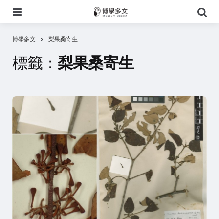
選
搜
單
尋
博學多文
梨果桑寄生
標籤：
梨果桑寄生