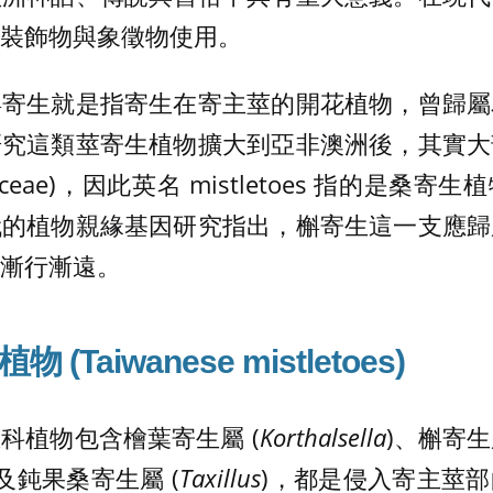
裝飾物與象徵物使用。
槲寄生就是指寄生在寄主莖的開花植物，曾歸屬
研究這類莖寄生植物擴大到亞非澳洲後，其實大
haceae)，因此英名 mistletoes 指的是桑
代的植物親緣基因研究指出，槲寄生這一支應歸
漸行漸遠。
物 (
Taiwanese mistletoes)
科植物包含檜葉寄生屬 (
Korthalsella
)、槲寄生
 及鈍果桑寄生屬 (
Taxillus
)，都是侵入寄主莖