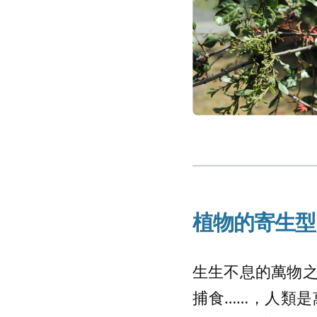
植物的
寄生型 
生生不息的萬物
捕食……，人類