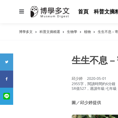
選
首頁
科普文摘
單
博學多文
科普文摘精選
生物學
植物
生生不息 –
生生不息 
作
邱少婷
2020-05-01
者：
2955字，閱讀時間約6分鐘
SR值527，適讀年級:七年級
圖／邱少婷提供