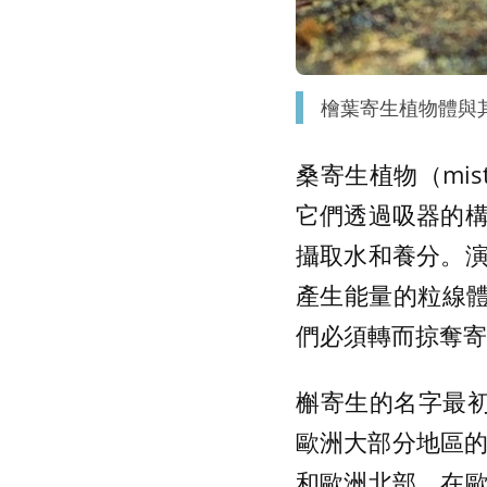
檜葉寄生植物體與
桑寄生植物（mis
它們透過吸器的
攝取水和養分。
產生能量的粒線體工
們必須轉而掠奪寄
槲寄生的名字最
歐洲大部分地區的
和歐洲北部，在