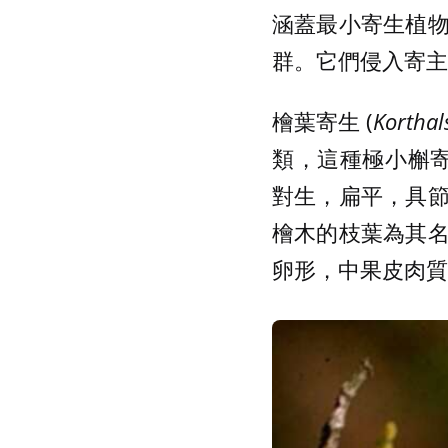
涵蓋最小寄生植
群。它們侵入寄主
檜葉寄生 (
Korthal
類，這種極小槲寄生
對生，扁平，具
檜木的枝葉為其
卵形，中果皮肉質