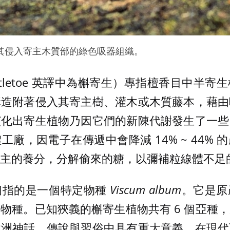
其侵入寄主木質部的綠色吸器組織。
tletoe 英譯中為槲寄生）專指檀香目中半
構造附著侵入其寄主樹、灌木或木質藤本，藉由
演化出寄生植物乃因它們的新陳代謝發生了一些
廠，因電子在傳遞中會降減 14% ~ 44%
主的養分，分解偷來的糖，以彌補粒線體不足
初指的是一個特定物種
Viscum album
。它是原
物種。已知狹義的槲寄生植物共有 6 個亞種
歐洲神話、傳說與習俗中具有重大意義。在現代