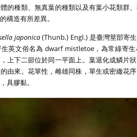
物體的種類、無真葉的種類以及有葉小花類群、
的構造有所差異。
sella japonica
(Thunb.) Engl.) 是臺灣
英文俗名為 dwarf mistletoe，為常綠
節，上下二節位於同一平面上。葉退化成鱗片狀
名的由來。花單性，雌雄同株，單生或密繖花序
，具膠黏。