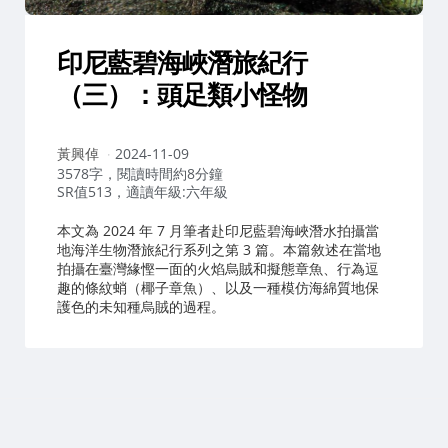
印尼藍碧海峽潛旅紀行
（三）：頭足類小怪物
作
黃興倬
2024-11-09
者：
3578字，閱讀時間約8分鐘
SR值513，適讀年級:六年級
本文為 2024 年 7 月筆者赴印尼藍碧海峽潛水拍攝當
地海洋生物潛旅紀行系列之第 3 篇。本篇敘述在當地
拍攝在臺灣緣慳一面的火焰烏賊和擬態章魚、行為逗
趣的條紋蛸（椰子章魚）、以及一種模仿海綿質地保
護色的未知種烏賊的過程。