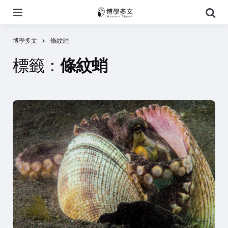
選
搜
單
尋
博學多文
條紋蛸
標籤：
條紋蛸