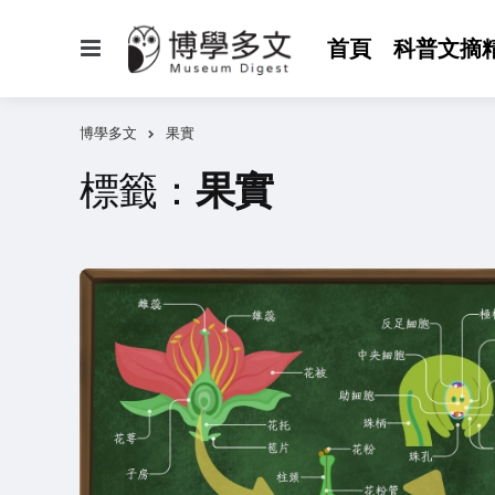
選
首頁
科普文摘
單
博學多文
果實
標籤：
果實