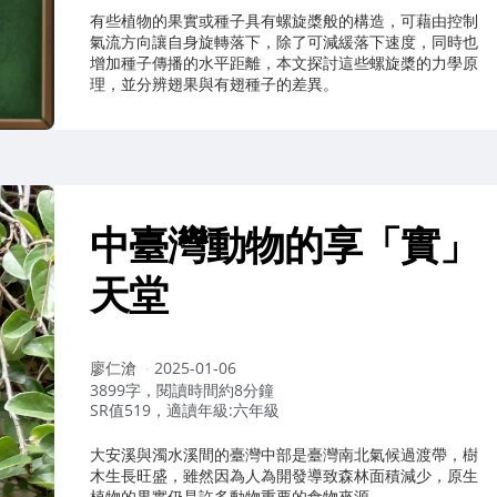
有些植物的果實或種子具有螺旋槳般的構造，可藉由控制
氣流方向讓自身旋轉落下，除了可減緩落下速度，同時也
增加種子傳播的水平距離，本文探討這些螺旋槳的力學原
理，並分辨翅果與有翅種子的差異。
中臺灣動物的享「實」
天堂
作
廖仁滄
2025-01-06
者：
3899字，閱讀時間約8分鐘
SR值519，適讀年級:六年級
大安溪與濁水溪間的臺灣中部是臺灣南北氣候過渡帶，樹
木生長旺盛，雖然因為人為開發導致森林面積減少，原生
植物的果實仍是許多動物重要的食物來源。