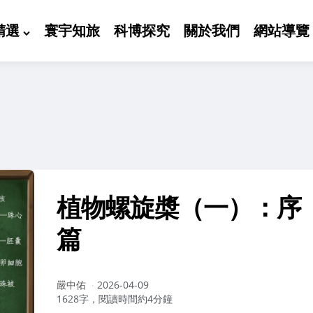
精選
寰宇知旅
科博探究
關於我們
網站導覽
植物螺旋槳（一）：序
篇
作
嚴中佑
2026-04-09
者：
1628字，閱讀時間約4分鐘