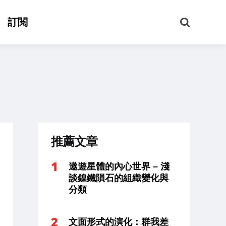
搜
訂閱
尋
推薦文章
遨遊星體的內心世界 – 淺
談鎳鐵隕石的組織變化與
分類
文面形式的演化：群我差