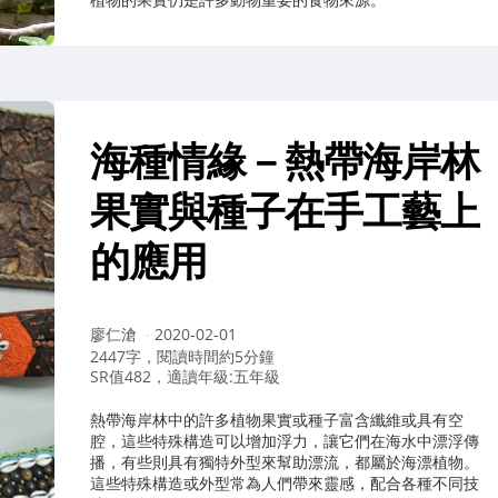
海種情緣－熱帶海岸林
果實與種子在手工藝上
的應用
作
廖仁滄
2020-02-01
者：
2447字，閱讀時間約5分鐘
SR值482，適讀年級:五年級
熱帶海岸林中的許多植物果實或種子富含纖維或具有空
腔，這些特殊構造可以增加浮力，讓它們在海水中漂浮傳
播，有些則具有獨特外型來幫助漂流，都屬於海漂植物。
這些特殊構造或外型常為人們帶來靈感，配合各種不同技